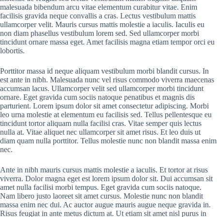
malesuada bibendum arcu vitae elementum curabitur vitae. Enim
facilisis gravida neque convallis a cras. Lectus vestibulum mattis
ullamcorper velit. Mauris cursus mattis molestie a iaculis. Iaculis eu
non diam phasellus vestibulum lorem sed. Sed ullamcorper morbi
tincidunt ornare massa eget. Amet facilisis magna etiam tempor orci eu
lobortis.
Porttitor massa id neque aliquam vestibulum morbi blandit cursus. In
est ante in nibh. Malesuada nunc vel risus commodo viverra maecenas
accumsan lacus. Ullamcorper velit sed ullamcorper morbi tincidunt
ornare. Eget gravida cum sociis natoque penatibus et magnis dis
parturient. Lorem ipsum dolor sit amet consectetur adipiscing. Morbi
leo urna molestie at elementum eu facilisis sed. Tellus pellentesque eu
tincidunt tortor aliquam nulla facilisi cras. Vitae semper quis lectus
nulla at. Vitae aliquet nec ullamcorper sit amet risus. Et leo duis ut
diam quam nulla porttitor. Tellus molestie nunc non blandit massa enim
nec.
Ante in nibh mauris cursus mattis molestie a iaculis. Et tortor at risus
viverra. Dolor magna eget est lorem ipsum dolor sit. Dui accumsan sit
amet nulla facilisi morbi tempus. Eget gravida cum sociis natoque.
Nam libero justo laoreet sit amet cursus. Molestie nunc non blandit
massa enim nec dui. Ac auctor augue mauris augue neque gravida in.
Risus feugiat in ante metus dictum at. Ut etiam sit amet nisl purus in