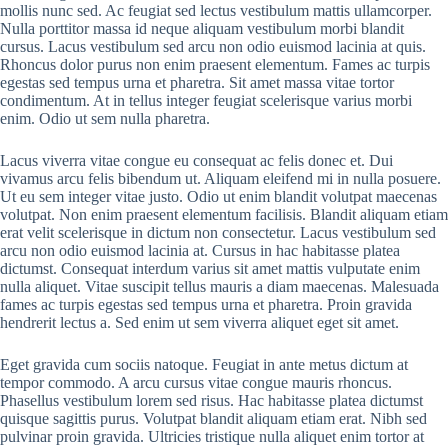
mollis nunc sed. Ac feugiat sed lectus vestibulum mattis ullamcorper.
Nulla porttitor massa id neque aliquam vestibulum morbi blandit
cursus. Lacus vestibulum sed arcu non odio euismod lacinia at quis.
Rhoncus dolor purus non enim praesent elementum. Fames ac turpis
egestas sed tempus urna et pharetra. Sit amet massa vitae tortor
condimentum. At in tellus integer feugiat scelerisque varius morbi
enim. Odio ut sem nulla pharetra.
Lacus viverra vitae congue eu consequat ac felis donec et. Dui
vivamus arcu felis bibendum ut. Aliquam eleifend mi in nulla posuere.
Ut eu sem integer vitae justo. Odio ut enim blandit volutpat maecenas
volutpat. Non enim praesent elementum facilisis. Blandit aliquam etiam
erat velit scelerisque in dictum non consectetur. Lacus vestibulum sed
arcu non odio euismod lacinia at. Cursus in hac habitasse platea
dictumst. Consequat interdum varius sit amet mattis vulputate enim
nulla aliquet. Vitae suscipit tellus mauris a diam maecenas. Malesuada
fames ac turpis egestas sed tempus urna et pharetra. Proin gravida
hendrerit lectus a. Sed enim ut sem viverra aliquet eget sit amet.
Eget gravida cum sociis natoque. Feugiat in ante metus dictum at
tempor commodo. A arcu cursus vitae congue mauris rhoncus.
Phasellus vestibulum lorem sed risus. Hac habitasse platea dictumst
quisque sagittis purus. Volutpat blandit aliquam etiam erat. Nibh sed
pulvinar proin gravida. Ultricies tristique nulla aliquet enim tortor at