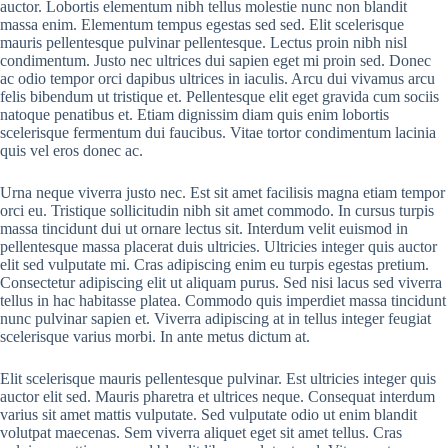
auctor. Lobortis elementum nibh tellus molestie nunc non blandit
massa enim. Elementum tempus egestas sed sed. Elit scelerisque
mauris pellentesque pulvinar pellentesque. Lectus proin nibh nisl
condimentum. Justo nec ultrices dui sapien eget mi proin sed. Donec
ac odio tempor orci dapibus ultrices in iaculis. Arcu dui vivamus arcu
felis bibendum ut tristique et. Pellentesque elit eget gravida cum sociis
natoque penatibus et. Etiam dignissim diam quis enim lobortis
scelerisque fermentum dui faucibus. Vitae tortor condimentum lacinia
quis vel eros donec ac.
Urna neque viverra justo nec. Est sit amet facilisis magna etiam tempor
orci eu. Tristique sollicitudin nibh sit amet commodo. In cursus turpis
massa tincidunt dui ut ornare lectus sit. Interdum velit euismod in
pellentesque massa placerat duis ultricies. Ultricies integer quis auctor
elit sed vulputate mi. Cras adipiscing enim eu turpis egestas pretium.
Consectetur adipiscing elit ut aliquam purus. Sed nisi lacus sed viverra
tellus in hac habitasse platea. Commodo quis imperdiet massa tincidunt
nunc pulvinar sapien et. Viverra adipiscing at in tellus integer feugiat
scelerisque varius morbi. In ante metus dictum at.
Elit scelerisque mauris pellentesque pulvinar. Est ultricies integer quis
auctor elit sed. Mauris pharetra et ultrices neque. Consequat interdum
varius sit amet mattis vulputate. Sed vulputate odio ut enim blandit
volutpat maecenas. Sem viverra aliquet eget sit amet tellus. Cras