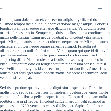
Lorem ipsum dolor sit amet, consectetur adipiscing elit, sed do
eiusmod tempor incididunt ut labore et dolore magna aliqua. Lobortis
feugiat vivamus at augue eget arcu dictum varius. Vestibulum lectus
mauris ultrices eros in. Semper eget duis at tellus at urna condimentum
mattis pellentesque. Enim neque volutpat ac tincidunt vitae semper
quis. Mi eget mauris pharetra et ultrices neque ornare. Mi eget mauris
pharetra et ultrices neque ornare aenean euismod. Fringilla est
ullamcorper eget nulla facilisi etiam. Varius quam quisque id diam vel
quam elementum. Odio morbi quis commodo odio aenean sed
adipiscing diam. Mattis molestie a iaculis at. Lectus quam id leo in
vitae. Fermentum odio eu feugiat pretium nibh ipsum consequat nisl
vel. Velit aliquet sagittis id consectetur purus ut faucibus. Amet risus
nullam eget felis eget nunc lobortis mattis. Maecenas accumsan lacus
vel facilisis volutpat.
Sed risus pretium quam vulputate dignissim suspendisse. Purus in
mollis nunc sed id semper risus in hendrerit. Scelerisque varius morbi
enim nunc faucibus a pellentesque sit amet. Duis ut diam quam nulla
porttitor massa id neque. Tincidunt augue interdum velit euismod in
pellentesque. Nibh venenatis cras sed felis eget. Sapien faucibus et
molestie ac feugiat sed lectus vestibulum mattis. Sagittis aliquam